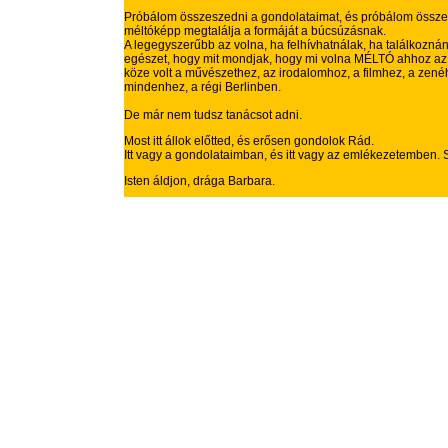
Próbálom összeszedni a gondolataimat, és próbálom összeál
méltóképp megtalálja a formáját a búcsúzásnak.
A legegyszerűbb az volna, ha felhívhatnálak, ha találkozn
egészet, hogy mit mondjak, hogy mi volna MÉLTÓ ahhoz az 
köze volt a művészethez, az irodalomhoz, a filmhez, a zen
mindenhez, a régi Berlinben.
De már nem tudsz tanácsot adni.
Most itt állok előtted, és erősen gondolok Rád.
Itt vagy a gondolataimban, és itt vagy az emlékezetemben. S
Isten áldjon, drága Barba