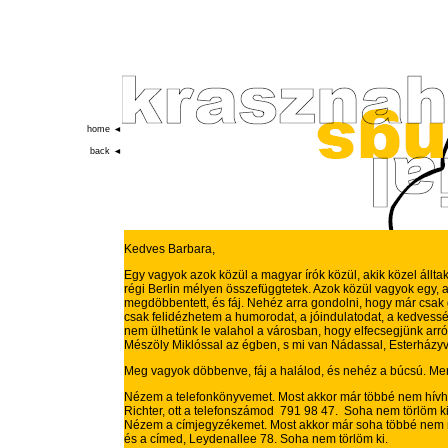
home ◄
back ◄
Kedves Barbara,
Egy vagyok azok közül a magyar írók közül, akik közel állt
régi Berlin mélyen összefüggtetek. Azok közül vagyok egy, 
megdöbbentett, és fáj. Nehéz arra gondolni, hogy már csak
csak felidézhetem a humorodat, a jóindulatodat, a kedvess
nem ülhetünk le valahol a városban, hogy elfecsegjünk arról
Mészöly Miklóssal az égben, s mi van Nádassal, Esterházyva
Meg vagyok döbbenve, fáj a halálod, és nehéz a búcsú. Mer
Nézem a telefonkönyvemet. Most akkor már többé nem hívha
Richter, ott a telefonszámod 791 98 47. Soha nem törlöm ki
Nézem a címjegyzékemet. Most akkor már soha többé nem 
és a címed, Leydenallee 78. Soha nem törlöm ki.