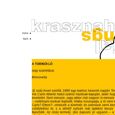
home ◄
back ◄
A TORINÓI LÓ
(egy szalvétára)
filmnovella
Jó száz évvel ezelőtt, 1889 egy maihoz hasonló napján Tor
Via Carlo Alberto hatos számú házának kapuján, talán hogy 
leveleiért. Nem messze, vagy akkor már nagyon is messze 
– csökönyös lovával bajlódik. Hiába noszogatja, a ló nem
Carlo? Ettore? –elveszíti a türelmét, és ostorával verni kez
csődülethez ér, s a dühtől nyilván már tajtékzó kocsis 
fejeződik. Az óriás termetű, dús bajuszú úr ugyanis – a 