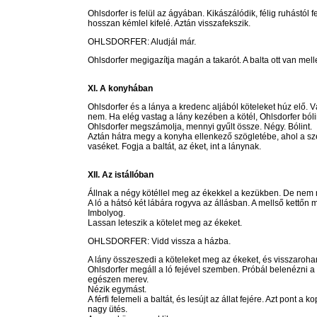
Ohlsdorfer is felül az ágyában. Kikászálódik, félig ruhástól
hosszan kémlel kifelé. Aztán visszafekszik.
OHLSDORFER: Aludjál már.
Ohlsdorfer megigazítja magán a takarót. A balta ott van melle
XI. A konyhában
Ohlsdorfer és a lánya a kredenc aljából köteleket húz elő. V
nem. Ha elég vastag a lány kezében a kötél, Ohlsdorfer bólin
Ohlsdorfer megszámolja, mennyi gyűlt össze. Négy. Bólint.
Aztán hátra megy a konyha ellenkező szögletébe, ahol a s
vaséket. Fogja a baltát, az éket, int a lánynak.
XII. Az istállóban
Állnak a négy kötéllel meg az ékekkel a kezükben. De nem
A ló a hátsó két lábára rogyva az állásban. A mellső kettőn mé
Imbolyog.
Lassan leteszik a kötelet meg az ékeket.
OHLSDORFER: Vidd vissza a házba.
A lány összeszedi a köteleket meg az ékeket, és visszaroha
Ohlsdorfer megáll a ló fejével szemben. Próbál belenézni a 
egészen merev.
Nézik egymást.
A férfi felemeli a baltát, és lesújt az állat fejére. Azt pont 
nagy ütés.