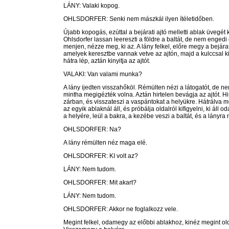
LÁNY: Valaki kopog.
OHLSDORFER: Senki nem mászkál ilyen ítéletidőben.
Újabb kopogás, ezúttal a bejárati ajtó melletti ablak üvegét
Ohlsdorfer lassan leereszti a földre a baltát, de nem engedi e
menjen, nézze meg, ki az. A lány felkel, előre megy a bejárat
amelyek keresztbe vannak vetve az ajtón, majd a kulccsal kiny
hátra lép, aztán kinyitja az ajtót.
VALAKI: Van valami munka?
A lány ijedten visszahőköl. Rémülten nézi a látogatót, de n
mintha megigézték volna. Aztán hirtelen bevágja az ajtót. His
zárban, és visszateszi a vaspántokat a helyükre. Hátrálva 
az egyik ablaknál áll, és próbálja oldalról kifigyelni, ki áll
a helyére, leül a bakra, a kezébe veszi a baltát, és a lányra 
OHLSDORFER: Na?
A lány rémülten néz maga elé.
OHLSDORFER: KI volt az?
LÁNY: Nem tudom.
OHLSDORFER: Mit akart?
LÁNY: Nem tudom.
OHLSDORFER: Akkor ne foglalkozz vele.
Megint felkel, odamegy az előbbi ablakhoz, kinéz megint olda