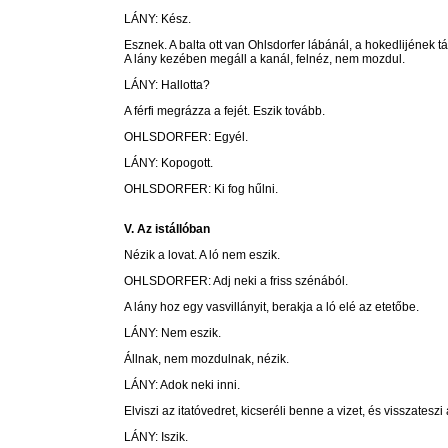
LÁNY: Kész.
Esznek. A balta ott van Ohlsdorfer lábánál, a hokedlijének t
A lány kezében megáll a kanál, felnéz, nem mozdul.
LÁNY: Hallotta?
A férfi megrázza a fejét. Eszik tovább.
OHLSDORFER: Egyél.
LÁNY: Kopogott.
OHLSDORFER: Ki fog hűlni.
V. Az istállóban
Nézik a lovat. A ló nem eszik.
OHLSDORFER: Adj neki a friss szénából.
A lány hoz egy vasvillányit, berakja a ló elé az etetőbe.
LÁNY: Nem eszik.
Állnak, nem mozdulnak, nézik.
LÁNY: Adok neki inni.
Elviszi az itatóvedret, kicseréli benne a vizet, és visszateszi a
LÁNY: Iszik.