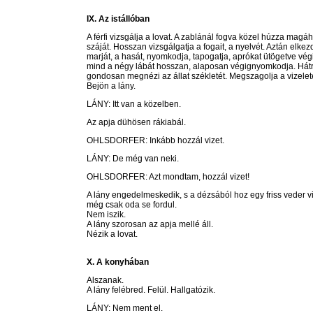
IX. Az istállóban
A férfi vizsgálja a lovat. A zablánál fogva közel húzza magához
száját. Hosszan vizsgálgatja a fogait, a nyelvét. Aztán elkezdi
marját, a hasát, nyomkodja, tapogatja, aprókat ütögetve vég
mind a négy lábát hosszan, alaposan végignyomkodja. Hátra
gondosan megnézi az állat székletét. Megszagolja a vizelet
Bejön a lány.
LÁNY: Itt van a közelben.
Az apja dühösen rákiabál.
OHLSDORFER: Inkább hozzál vizet.
LÁNY: De még van neki.
OHLSDORFER: Azt mondtam, hozzál vizet!
A lány engedelmeskedik, s a dézsából hoz egy friss veder viz
még csak oda se fordul.
Nem iszik.
A lány szorosan az apja mellé áll.
Nézik a lovat.
X. A konyhában
Alszanak.
A lány felébred. Felül. Hallgatózik.
LÁNY: Nem ment el.