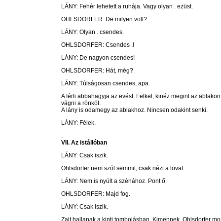
LÁNY: Fehér lehetett a ruhája. Vagy olyan . ezüst.
OHLSDORFER: De milyen volt?
LÁNY: Olyan . csendes.
OHLSDORFER: Csendes .!
LÁNY: De nagyon csendes!
OHLSDORFER: Hát, még?
LÁNY: Túlságosan csendes, apa.
A férfi abbahagyja az evést. Felkel, kinéz megint az ablako
vágni a rönköt.
A lány is odamegy az ablakhoz. Nincsen odakint senki.
LÁNY: Félek.
.
VII. Az istállóban
LÁNY: Csak iszik.
Ohlsdorfer nem szól semmit, csak nézi a lovat.
LÁNY: Nem is nyúlt a szénához. Pont ő.
OHLSDORFER: Majd fog.
LÁNY: Csak iszik.
Zajt hallanak a kinti tombolásban. Kimennek. Ohlsdorfer moz