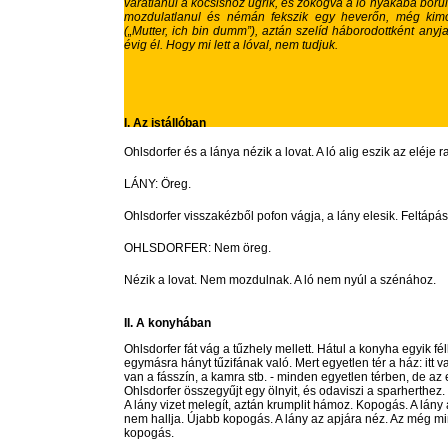
váratlanul a kocsishoz ugrik, és zokogva a ló nyakába borul
mozdulatlanul és némán fekszik egy heverőn, még kimo
(„Mutter, ich bin dumm”), aztán szelíd háborodottként anyja
évig él. Hogy mi lett a lóval, nem tudjuk.
I. Az istállóban
Ohlsdorfer és a lánya nézik a lovat. A ló alig eszik az eléje r
LÁNY: Öreg.
Ohlsdorfer visszakézből pofon vágja, a lány elesik. Feltápá
OHLSDORFER: Nem öreg.
Nézik a lovat. Nem mozdulnak. A ló nem nyúl a szénához.
II. A konyhában
Ohlsdorfer fát vág a tűzhely mellett. Hátul a konyha egyik 
egymásra hányt tűzifának való. Mert egyetlen tér a ház: itt va
van a fásszín, a kamra stb. - minden egyetlen térben, de a
Ohlsdorfer összegyűjt egy ölnyit, és odaviszi a sparherthez.
A lány vizet melegít, aztán krumplit hámoz. Kopogás. A lány a b
nem hallja. Újabb kopogás. A lány az apjára néz. Az még m
kopogás.