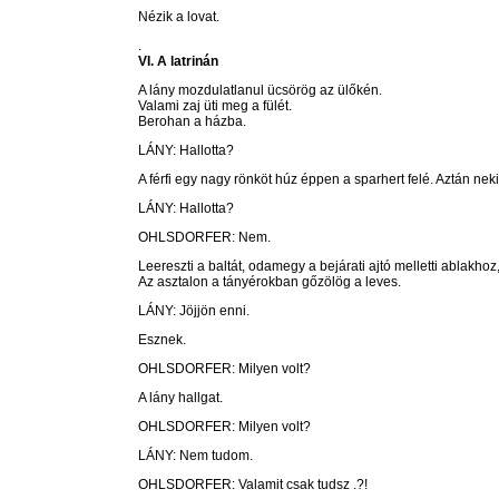
Nézik a lovat.
.
VI. A latrinán
A lány mozdulatlanul ücsörög az ülőkén.
Valami zaj üti meg a fülét.
Berohan a házba.
LÁNY: Hallotta?
A férfi egy nagy rönköt húz éppen a sparhert felé. Aztán nekil
LÁNY: Hallotta?
OHLSDORFER: Nem.
Leereszti a baltát, odamegy a bejárati ajtó melletti ablakhoz,
Az asztalon a tányérokban gőzölög a leves.
LÁNY: Jöjjön enni.
Esznek.
OHLSDORFER: Milyen volt?
A lány hallgat.
OHLSDORFER: Milyen volt?
LÁNY: Nem tudom.
OHLSDORFER: Valamit csak tudsz .?!