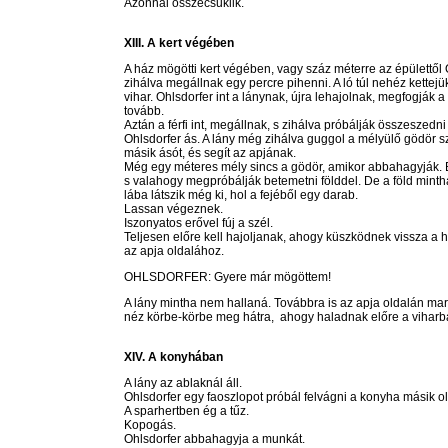
Azonnal összecsuklik.
XIII. A kert végében
A ház mögötti kert végében, vagy száz méterre az épülettől 
zihálva megállnak egy percre pihenni. A ló túl nehéz kettejü
vihar. Ohlsdorfer int a lánynak, újra lehajolnak, megfogják a 
tovább.
Aztán a férfi int, megállnak, s zihálva próbálják összeszedn
Ohlsdorfer ás. A lány még zihálva guggol a mélyülő gödör s
másik ásót, és segít az apjának.
Még egy méteres mély sincs a gödör, amikor abbahagyják. 
s valahogy megpróbálják betemetni földdel. De a föld minth
lába látszik még ki, hol a fejéből egy darab.
Lassan végeznek.
Iszonyatos erővel fúj a szél.
Teljesen előre kell hajoljanak, ahogy küszködnek vissza a h
az apja oldalához.
OHLSDORFER: Gyere már mögöttem!
A lány mintha nem hallaná. Továbbra is az apja oldalán mar
néz körbe-körbe meg hátra, ahogy haladnak előre a viharb
XIV. A konyhában
A lány az ablaknál áll.
Ohlsdorfer egy faoszlopot próbál felvágni a konyha másik o
A sparhertben ég a tűz.
Kopogás.
Ohlsdorfer abbahagyja a munkát.