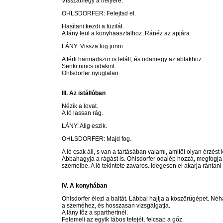
Visszamegy a helyére.
OHLSDORFER: Felejtsd el.
Hasítani kezdi a tüzifát.
A lány leül a konyhaasztalhoz. Ránéz az apjára.
LÁNY: Vissza fog jönni.
A férfi harmadszor is feláll, és odamegy az ablakhoz.
Senki nincs odakint.
Ohlsdorfer nyugtalan.
III. Az istállóban
Nézik a lovat.
A ló lassan rág.
LÁNY: Alig eszik.
OHLSDORFER: Majd fog.
A ló csak áll, s van a tartásában valami, amitől olyan érzés
Abbahagyja a rágást is. Ohlsdorfer odalép hozzá, megfogja 
szemeibe. A ló tekintete zavaros. Idegesen el akarja rántani a
IV. A konyhában
Ohlsdorfer élezi a baltát. Lábbal hajtja a köszörűgépet. Néh
a szeméhez, és hosszasan vizsgálgatja.
A lány főz a sparthertnél.
Felemeli az egyik lábos tetejét, felcsap a gőz.