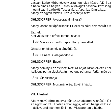
Lassan, körbe-körbenézve visszamennek a házba. A férfi a r
a balta nincs a helyén. Keresi a felvágott hasábok közt, ide
megint vágni a rönköt. Tesz a tűzre. A parázs lángra kap.
A lány az ágyon fekszik. Nézi a mennyezetet.
OHLSDORFER: A vacsorával mi lesz?
A lány lassan feltápászkodik. Elkezdi csinálni a vacsorát. O
Esznek.
Kint változatlan erővel tombol a vihar.
LÁNY: Már ez az ötödik napja. Hogy nem áll el.
Ohlsdorfer fel se néz a tányérjáról.
LÁNY: És nem is világosodott ki.
OHLSDORFER: Egyél.
A lány nem nyúl az ételhez. Nézi az apját. Aztán elkezd enn
Iszik egy pohár vizet. Aztán még egy pohárral. Aztán még eg
LÁNY: Ötödik napja.
OHLSDORFER: Most már elég. Egyél inkább.
VIII. A kútnál
A lány két vödörrel megy a kúthoz az udvaron. A tartásán látszi
az egyik vödröt. Hirtelen abbahagyja, felnéz, hallgatózik a v
másik vedret már nem tölti meg. Visszarohan a házba.