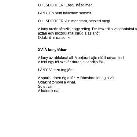
OHLSDORFER: Eredj, nézd meg.
LÁNY: Én nem hallottam semmit.
OHLSDORFER: Azt mondtam, nézzed meg!
A lány arcán látszik, hogy retteg. De leszedi a vaspántokat a b
aztán egy mozdulattal kirúgja az ajtót.
Odakint nincs senki.
XV. A konyhában
A lány az ablaknál áll. A bejárati ajtó előtti udvart lesi.
A férfi egy fél szekér darabjait aprítja föl.
LÁNY: Vissza fog jönni.
A sparhertben ég a tűz. A lábosban lobog a víz.
Odakint tombol a vihar.
Sötét van.
A hatodik nap.